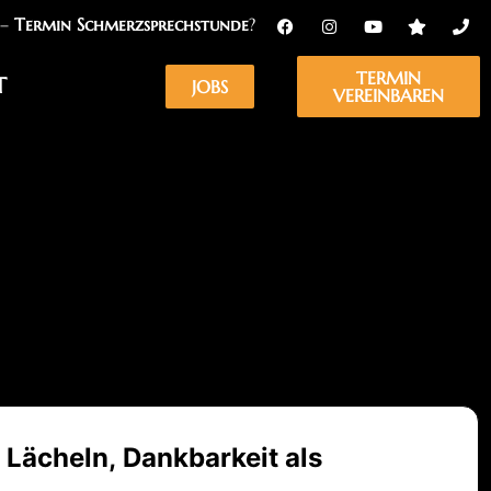
 –
Termin Schmerzsprechstunde
?
TERMIN
T
JOBS
VEREINBAREN